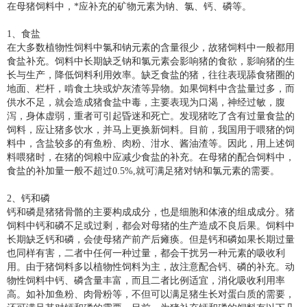
在母猪饲料中，*应补充的矿物元素为钠、氯、钙、磷等。
1、食盐
在大多数植物性饲料中氯和钠元素的含量很少，故猪饲料中一般都用
食盐补充。饲料中长期缺乏钠和氯元素会影响猪的食欲，影响猪的生
长与生产，降低饲料利用效率。缺乏食盐的猪，往往表现舔食猪圈的
地面、栏杆，啃食土块或炉灰渣等异物。如果饲料中含盐量过多，而
供水不足，就会造成猪食盐中毒，主要表现为口渴，神经过敏，腹
泻，身体虚弱，重者可引起昏迷和死亡。发现猪吃了含有过量食盐的
饲料，应让猪多饮水，并马上更换新饲料。目前，我国用于喂猪的饲
料中，含盐较多的有鱼粉、肉粉、泔水、酱油渣等。因此，用上述饲
料喂猪时，在猪的饲粮中应减少食盐的补充。在母猪的配合饲料中，
食盐的补加量一般不超过0.5%,就可满足猪对钠和氯元素的需要。
2、钙和磷
钙和磷是猪猪骨骼的主要构成成分，也是细胞和体液的组成成分。猪
饲料中钙和磷不足或过剩，都会对母猪的生产造成不良后果。饲料中
长期缺乏钙和磷，会使母猪产前产后瘫痪。但是钙和磷如果长期过量
也同样有害，二者中任何一种过量，都会干扰另一种元素的吸收利
用。由于猪饲料多以植物性饲料为主，故注意配合钙、磷的补充。动
物性饲料中钙、磷含量丰富，而且二者比例适宜，消化吸收利用率
高。如补加鱼粉、肉骨粉等，不但可以满足猪生长对蛋白质的需要，