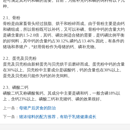
还可满足其对钙和磷的需要。目前，为猪补充钙和磷的饲料有以下几
种。
2.
1、骨粉
骨粉是由家畜骨头经过脱脂、烘干和粉碎而成。由于骨粉主要是由钙
和磷组成，所以骨粉既可以补钙，又可以补磷。骨粉中钙的含量大约
是磷含量的1.5-2.0倍，其钙、磷比例适合猪的需要，是钙磷比例平衡
的好饲料，其中钙的含量约占30.12%,磷约占13.46%.因此，有条件的
猪场和养猪户，*好用骨粉作为母猪的钙、磷补充物。
2.2、蛋壳及贝壳粉
蛋壳及贝壳粉由新鲜蛋壳与贝壳烘干后磨碎而成。蛋壳粉中钙的含量
在30%以上。贝壳粉中主要成分是碳酸钙，钙的含量也在30%以上。
蛋壳及贝壳粉只能作为钙的补充饲料。
2.3、磷酸二钙
磷酸二钙又称磷酸氢钙。其成分中主要是磷和钙，一般含磷18%以
上，含钙23%以上。磷酸二钙补充猪钙、磷的效果很好。
上一条：
母猪产后厌食的防治
下一条：
猪浓缩料的配方推荐，有助于乳猪健康成长